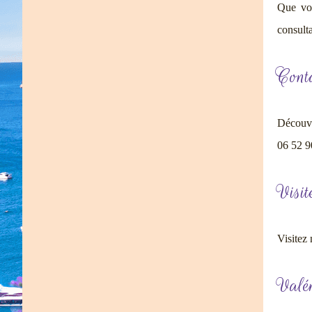
Que vou
consulta
Cont
Découvr
06 52 9
Visit
Visitez
Valér