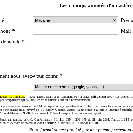
Les champs annotés d'un astéris
ité
Prén
phone *
Mail 
e demande *
ent nous avez-vous connu ?
igueur sur l'emailing
: Notre adresse email et ce formulaire sont à usage
uniquement pour nos clients
, e
 peu scrupuleuses qui polluent le web et nuisent à fortiori à l'environnement.
ez pas notre consentement préalable et explicite de prospection directe, ainsi tout démarchage ne respectant 
te pour chaque email envoyé de 750 euros***
, auquel viendra s'ajouter frais d'avocats et indemnité complém
la plateforme « PHAROS » et alors le Tribunal compétent sera saisi à vos dépends.
uros par mailing envoyé, Conformément à la Loi LEN n°2004-575 du 21 juin 2004, l'article L.34-5 du 
ion et les codes de déontologie de l'e-mailing : Code du SNCD Code de l'UFMD
Notre formulaire est protégé par un système permettant d