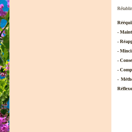
Rétablir
Rééquil
- Maint
- Réapp
- Minci
- Conse
- Compl
- Méth
Réflex