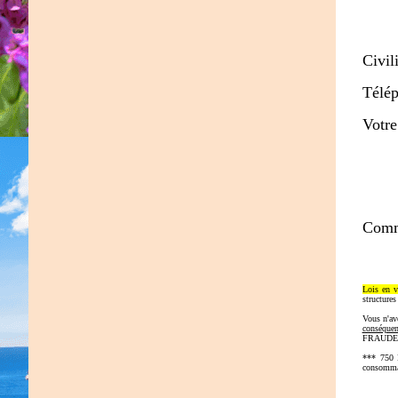
Civil
Télé
Votr
Comm
Lois en v
structures
Vous n'av
conséquen
FRAUDES, 
*** 750 E
consommat