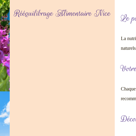
Rééquilibrage Alimentaire Nice
Le po
La nutri
naturels
Votre
Chaque 
recomma
Décou