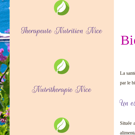
Therapeute Nutrition Nice
Bi
La santé
par le b
Nutritherapie Nice
Un es
Située 
alimenta