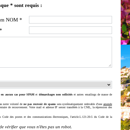
que * sont requis :
om NOM *
*
t
en aucun cas pour SPAM
et
démarchages non sollicités
et autres emailings de masse de
pas notre volonté de
ne pas recevoir de spams
sera systématiquement redevable d'une
amende
entaire de recouvrement. Votre mail et adresse IP seront transférés à la CNIL, la répression des
Code des postes et des communications électroniques, l'article.L.121-20-5 du Code de la
e vérifier que vous n'êtes pas un robot.